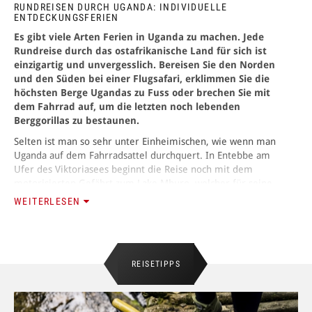
RUNDREISEN DURCH UGANDA: INDIVIDUELLE
ENTDECKUNGSFERIEN
ANMELDEN
Es gibt viele Arten Ferien in Uganda zu machen. Jede
Rundreise durch das ostafrikanische Land für sich ist
einzigartig und unvergesslich. Bereisen Sie den Norden
und den Süden bei einer Flugsafari, erklimmen Sie die
höchsten Berge Ugandas zu Fuss oder brechen Sie mit
dem Fahrrad auf, um die letzten noch lebenden
Berggorillas zu bestaunen.
Selten ist man so sehr unter Einheimischen, wie wenn man
Uganda auf dem Fahrradsattel durchquert. In Entebbe am
Ufer des Viktoriasees beginnt die Reise noch mit dem
motorisierten Gefährt zum Lake Mburo, welcher für seine
grossen Herden Impalas, Zebras und Topis bekannt ist. Statt
WEITERLESEN
mit dem Safari-Fahrzeug durchfahren Sie den Lake Mburo
Nationalpark mit dem Velo, vorbei an Sumpfgebieten,
Akazienwäldern und weiten Graslandschaften.
REISETIPPS
Uganda by Bike: Mit dem Velo zu den Berggorillas
Die nächste Fahrrad-Etappe führt Sie von Kisoro am Lake