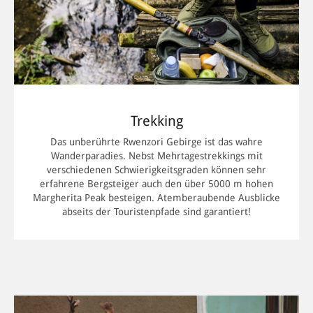
Bunyoni weiter Richtung Süden zum Bwindi Forest. Der
hügelige Wald an der Grenze zu Ruanda und dem Kongo ist
bekannt für die dort lebenden, vom Aussterben bedrohten
Berggorillas. Um die riesigen Silberrücken und Gorilla-
Familien hautnah zu erleben, steigen Sie vom Velo ab und
nehmen an einem sogenannten Gorilla-Trekkings teil, bei
denen Sie ein professioneller Guide bis in die nächste
Umgebung der Primaten führt.
Trekking
Das unberührte Rwenzori Gebirge ist das wahre
Trekking-Reisen durch Uganda: Zum höchsten Gipfel
Wanderparadies. Nebst Mehrtagestrekkings mit
steigen
verschiedenen Schwierigkeitsgraden können sehr
Der höchste Berg Afrikas ist der Kilimandscharo, das weiss
erfahrene Bergsteiger auch den über 5000 m hohen
nahezu jeder. Doch wer hat schon einmal vom Margherita
Margherita Peak besteigen. Atemberaubende Ausblicke
Peak gehört? Klingt doch eigentlich viel schöner, oder nicht?
abseits der Touristenpfade sind garantiert!
Der höchste Gipfel des Rwenzori-Gebirges wird häufig auch
Mount Stanley genannt, ist 5109 Meter hoch und sollte nur
von erfahrenen Bergsteigerinnen und Bergsteigern während
der Ferien in Uganda bestiegen werden. An sechs
ereignisreichen Tagen steigen Sie Stück für Stück hinauf zum
höchsten Punkt Ugandas, begegnen unterwegs womöglich
Colobus Affen, Blue Monkeys und unzähligen Vogelarten.