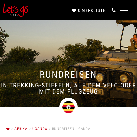
0
MERKLISTE
Anrede*
Vorname*
RUNDREISEN
Nachname*
IN TREKKING-STIEFELN, AUF DEM VELO ODER
MIT DEM FLUGZEUG
E-Mail*
AFRIKA
UGANDA
RUNDREISEN UGANDA