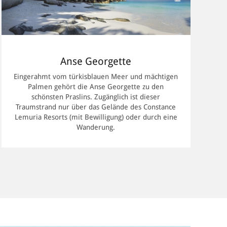
die Coco
seltene
b und
zur nur
Anse Georgette
mächliche
Strand
Eingerahmt vom türkisblauen Meer und mächtigen
Palmen gehört die Anse Georgette zu den
schönsten Praslins. Zugänglich ist dieser
Traumstrand nur über das Gelände des Constance
Lemuria Resorts (mit Bewilligung) oder durch eine
Wanderung.
 als vor
össere
ine
, den
Let's go
des