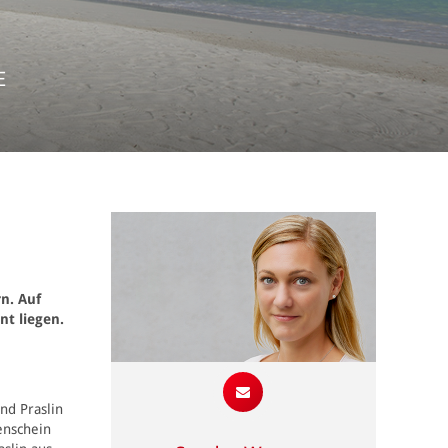
E
n. Auf
nt liegen.
nd Praslin
enschein