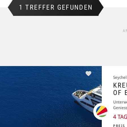
1 TREFFER GEFUNDEN
A
Seychel
KRE
OF 
Unterwe
Geniess
4 TA
PREIS