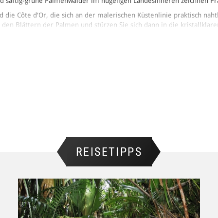
 saftig-grüne Palmenwälder im hügeligen Landesinneren zeichnen Pra
die Côte d'Or, die sich an der malerischen Küstenlinie praktisch naht
en Blättern der Palmen und stürzen Sie sich dann in die kristallklare
Stelle besonders ruhig und bis weit vom Strand entfernt ziemlich fla
 Norden von Praslin. Türkisfarbenes Meer, weisser Sand vor grünen Pa
uchkulisse für Badeferien auf den Seychellen zusammen. Die Bucht erre
twagen. Die gute Anbindung und die beiden lokalen Restaurants in de
über Praslin. Doch zweifellos lohnt es sich auch, einen längeren Aufen
nde der Welt in vollen Zügen geniessen.
erroute auf Praslin. Starten Sie von der Südküste aus zum Hochplateau
REISETIPPS
die Insel gewährt. Über den Pasquere-Strand erreichen Sie schliesslich
lin lernen Sie unterwegs mehr über Flora und Fauna der Seychellen.
t leben in einem echten Garten Eden im Inneren von Praslin. Die Inse
se hinein ins Vallée de Mai führt. Der kleine Nationalpark gehört zum 