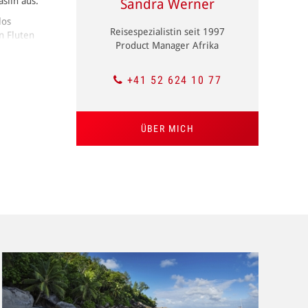
slin aus.
Sandra Werner
los
Reisespezialistin seit 1997
n Fluten
Product Manager Afrika
ch, was
+41 52 624 10 77
lmen und
ÜBER MICH
ichen Sie
r Nähe
thalt
 «La Plaine
 die
l wird von
UNESCO-