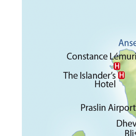
Archipels kennen, von Traumstränden über üppige Regenwä