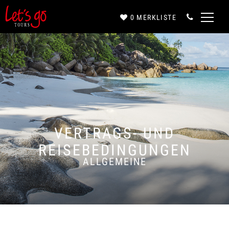
0
MERKLISTE
Anrede*
Vorname*
VERTRAGS- UND
Nachname*
REISEBEDINGUNGEN
ALLGEMEINE
E-Mail*