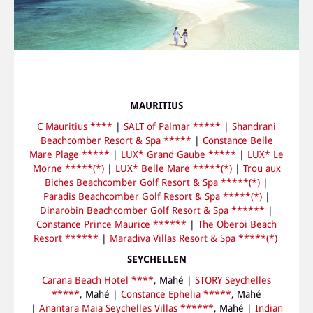
MAURITIUS
C Mauritius ****
|
SALT of Palmar *****
|
Shandrani
Beachcomber Resort & Spa *****
|
Constance Belle
Mare Plage *****
|
LUX* Grand Gaube *****
|
LUX* Le
Morne *****(*)
|
LUX* Belle Mare *****(*)
|
Trou aux
Biches Beachcomber Golf Resort & Spa *****(*)
|
Paradis Beachcomber Golf Resort & Spa *****(*)
|
Dinarobin Beachcomber Golf Resort & Spa ******
|
Constance Prince Maurice ******
|
The Oberoi Beach
Resort ******
|
Maradiva Villas Resort & Spa *****(*)
SEYCHELLEN
Carana Beach Hotel ****
, Mahé |
STORY Seychelles
*****
, Mahé |
Constance Ephelia *****
, Mahé
|
Anantara Maia Seychelles Villas ******
, Mahé |
Indian