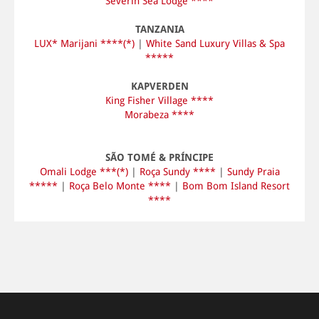
Severin Sea Lodge ****
TANZANIA
LUX* Marijani ****(*)
|
White Sand Luxury Villas & Spa
*****
KAPVERDEN
King Fisher Village ****
Morabeza ****
SÃO TOMÉ & PRÍNCIPE
Omali Lodge ***(*)
|
Roça Sundy ****
|
Sundy Praia
*****
|
Roça Belo Monte ****
|
Bom Bom Island Resort
****