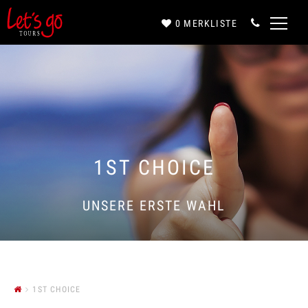
0
MERKLISTE
Anrede*
Vorname*
1ST CHOICE
Nachname*
UNSERE ERSTE WAHL
E-Mail*
1ST CHOICE