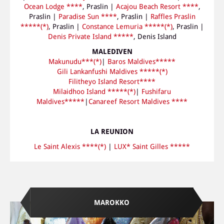
Ocean Lodge ****
, Praslin |
Acajou Beach Resort ****
,
Praslin |
Paradise Sun ****
, Praslin |
Raffles Praslin
*****(*)
, Praslin |
Constance Lemuria *****(*)
, Praslin |
Denis Private Island *****
, Denis Island
MALEDIVEN
Makunudu***(*)
|
Baros Maldives*****
Gili Lankanfushi Maldives *****(*)
Filitheyo Island Resort****
Milaidhoo Island *****(*)
|
Fushifaru
Maldives*****
|
Canareef Resort Maldives ****
LA REUNION
Le Saint Alexis ****(*)
|
LUX* Saint Gilles *****
MAROKKO