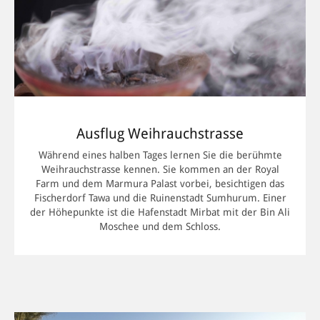
Stadtrundfahrt. Unterwegs besuchen Sie das Salalah Museum
mit seinen von uralten Inschriften verzierten Steintafeln
sowie einer Sammlung antiker Münzen und Schmuckstücke.
Anschliessend halten Sie am Sultanspalast hinter dem Souq,
dem Sommersitz von Sultan Qaboos, den Sie allerdings nur
von aussen in Augenschein nehmen dürfen. Auf dem Markt
dagegen sind Sie herzlich willkommen. Hier können Sie sich
mit Weihrauch eindecken – der Vorrat ist schier
unerschöpflich.
Ausflug Weihrauchstrasse
Während eines halben Tages lernen Sie die berühmte
Zeitreise auf der Weihrauchstrasse
Weihrauchstrasse kennen. Sie kommen an der Royal
Farm und dem Marmura Palast vorbei, besichtigen das
Unbedingt sollten Sie bei Ihrem Aufenthalt in Salalah eine
Fischerdorf Tawa und die Ruinenstadt Sumhurum. Einer
Tour über die Weihrauchstrasse einplanen. Fahren Sie über
der Höhepunkte ist die Hafenstadt Mirbat mit der Bin Ali
die historische Handelsroute in Richtung Taqa, wo die Ayn
Moschee und dem Schloss.
Razat-Quellen im Schatten der Qara-Berge an die Oberfläche
sprudeln. Weitere Ziele sind der alte Weihrauchhafen
Sumhurmram, dessen ehemalige Grösse sich noch immer
anhand der imponierenden Mauern erahnen lässt, und das
von einer Festung bewachte Mirbat. Aus der ehemaligen
Handelsstadt ist inzwischen ein Badeort geworden. Seine
abgeschiedene Lage führt dazu, dass Sie die herrlichen