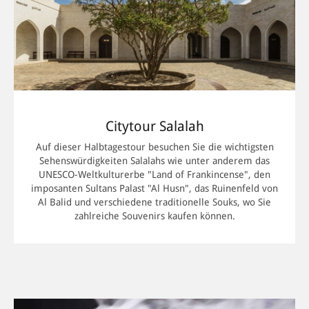
Während hierzulande Nebel meistens kein Grund zur Freude
ist, sehnt man in Salalah jedes Jahr den „Khareef“ herbei.
Der Ausläufer des Monsuns legt zwischen Juli und
September einen feuchten, grauen Schleier über das Land.
Dann verwandelt sich die Region in einen üppigen Garten
Eden mit tropischer Vegetation. Zu dieser Zeit findet das
Khareef-Festival statt, während dem es dann doch mal etwas
lebhafter zugeht in Salalah.
Citytour Salalah
Auf dieser Halbtagestour besuchen Sie die wichtigsten
Handel mit Weihrauch in Salalah
Sehenswürdigkeiten Salalahs wie unter anderem das
UNESCO-Weltkulturerbe "Land of Frankincense", den
Zu Reichtum gelangte Salalah im 13. Jahrhundert durch den
imposanten Sultans Palast "Al Husn", das Ruinenfeld von
Handel mit Weihrauch. Das wertvolle Exportgut wurde unter
Al Balid und verschiedene traditionelle Souks, wo Sie
anderem im Hafen von Khor al-Baleed östlich der Stadt
zahlreiche Souvenirs kaufen können.
umgeschlagen. Mehr über das Räucherwerk und die
Vergangenheit des Oman erfahren Sie dort im
Weihrauchmuseum.
Citytour Salalah: Geschichte und Geschäfte
Eine besonders schöne Art, Salalah kennenzulernen, ist eine