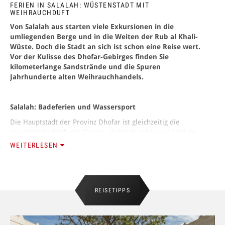
FERIEN IN SALALAH: WÜSTENSTADT MIT
WEIHRAUCHDUFT
ANMELDEN
Von Salalah aus starten viele Exkursionen in die
umliegenden Berge und in die Weiten der Rub al Khali-
Wüste. Doch die Stadt an sich ist schon eine Reise wert.
Vor der Kulisse des Dhofar-Gebirges finden Sie
kilometerlange Sandstrände und die Spuren
Jahrhunderte alten Weihrauchhandels.
Salalah: Badeferien und Wassersport
Die Hauptstadt der Provinz Dhofar ist gleichzeitig die
zweitgrösste Stadt des Omans. Hektisch geht es in Salalahs
Strassen allerdings kaum einmal zu, sodass Ruhesuchende
WEITERLESEN
dort an der richtigen Adresse sind, genauso wie am
herrlichen Sandstrand. Zudem locken Korallenriffe und
Schiffswracks Taucher in den Süden des Oman. Unter Wasser
begegnen Sie unzähligen Meeresbewohnern, Delfine lassen
REISETIPPS
sich mit etwas Glück auch schon vom Land aus beobachten.
Festival zum Monsun in Salalah