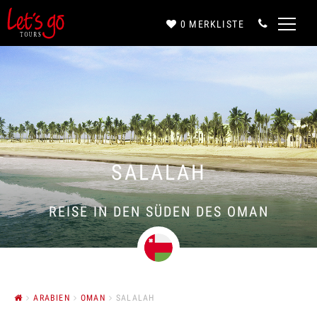
0
MERKLISTE
Anrede*
Vorname*
SALALAH
Nachname*
REISE IN DEN SÜDEN DES OMAN
E-Mail*
ARABIEN
OMAN
SALALAH