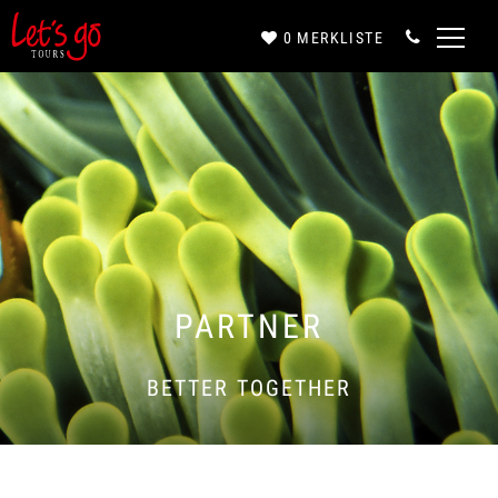
0
MERKLISTE
Anrede*
Vorname*
Nachname*
PARTNER
BETTER TOGETHER
E-Mail*