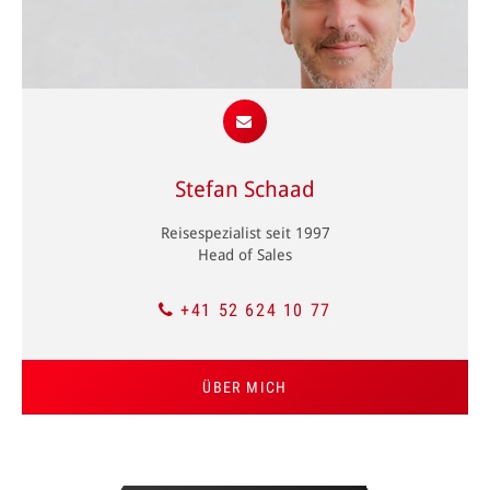
der Fisch angebissen, strömt das Adrenalin nur so durch die
Adern. Ein Gefühl, das die Faszination passionierter Angler
für diesen Sport nachvollziehen lässt. Wenn es dann noch
gelingen sollte, den Fisch zu fangen und später in den
Händen zu halten, überwiegt vor allen Dingen ein Gefühl:
Stolz.
Dabei zeichnet sich Angeln besonders dadurch aus, die Ruhe
zu geniessen, am Wasser zu sitzen, der Stille zu lauschen.
Stefan Schaad
Und wo könnte man das besser als in Traumzielen wie den
Malediven, den Kapverden oder Mauritius? Lassen Sie sich
Reisespezialist seit 1997
von Let’s go Tours beraten. Wir bringen Sie zu einigen der
Head of Sales
besten Angel-Spots der Welt. Packen Sie Ihre Angelrute ein
und das Abenteuer kann beginnen.
+41 52 624 10 77
Hochseeangeln im Indischen Ozean
Machen Sie sich auf eine Angelreise, die Sie begeistern wird.
ÜBER MICH
Ausflüge für Anfänger und Fortgeschrittene ermöglichen
Ihnen faszinierende Blicke auf die malerischen Landschaften
der Malediven, der Seychellen oder anderen Traumzielen
wie den Kapverden oder Mauritius. Mit etwas Glück können