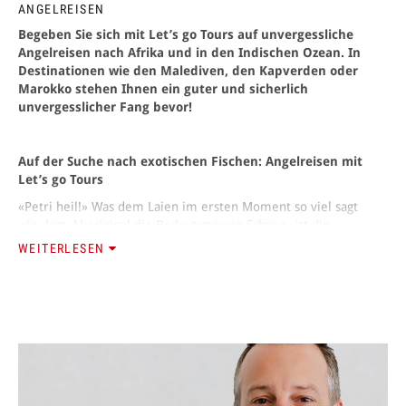
ANGELREISEN
Begeben Sie sich mit Let’s go Tours auf unvergessliche
ANMELDEN
Angelreisen nach Afrika und in den Indischen Ozean. In
Destinationen wie den Malediven, den Kapverden oder
Marokko stehen Ihnen ein guter und sicherlich
unvergesslicher Fang bevor!
Auf der Suche nach exotischen Fischen: Angelreisen mit
Let’s go Tours
«Petri heil!» Was dem Laien im ersten Moment so viel sagt
wie dem Aboriginal die Bedeutung von Schnee, ist die
traditionelle Grussformel der Fischer und Angler. Dabei
WEITERLESEN
wünscht der Grüssende dem Gegrüssten den Fangerfolg des
Fischers Petrus, wie er in den biblischen
Fischzugsgeschichten steht.
Diese Glückwünsche kann man als Angler gut gebrauchen,
denn oft schwimmt der Köder stundenlang herum, ohne
dass sich ein Fisch nur in seine Nähe verirrt. Aber dann,
irgendwann, wenn es an der Angel zieht und ruckelt, ist klar:
Jetzt muss jede Bewegung und jeder Handgriff sitzen. Hat