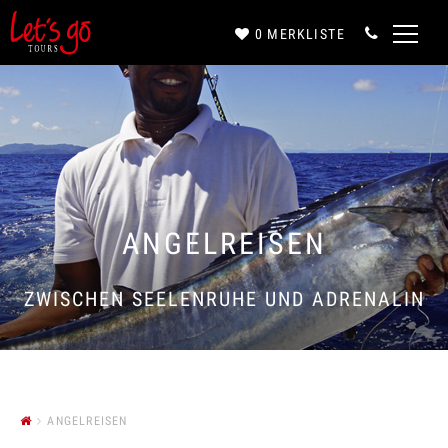
0
MERKLISTE
Anrede*
Vorname*
ANGELREISEN
Nachname*
ZWISCHEN SEELENRUHE UND ADRENALIN
E-Mail*
ANGELREISEN