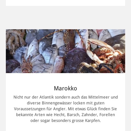
Mittelmeer zum Fischen an, sondern auch der Atlantische
Ozean und Binnengewässer. Bekannt ist das nordafrikanische
Land für seine Karpfen. Viele Stauseen beherbergen
MEHR INFORMATIONEN
gewaltige Kolosse. Aufgrund der überdurchschnittlichen
Wassertemperaturen und dem üppigen Nahrungsangebot
legen Sie mehrere Kilo pro Jahr zu. Wenn Sie einen Karpfen
über 50 Pfund fangen wollen, sollten Sie am besten auf die
Hilfe erfahrener Guides setzen. Sprechen Sie uns an, wir
haben den richtigen Angelexperten für Sie im Team.
Marokko
Nicht nur der Atlantik sondern auch das Mittelmeer und
diverse Binnengewässer locken mit guten
Voraussetzungen für Angler. Mit etwas Glück finden Sie
bekannte Arten wie Hecht, Barsch, Zahnder, Forellen
oder sogar besonders grosse Karpfen.