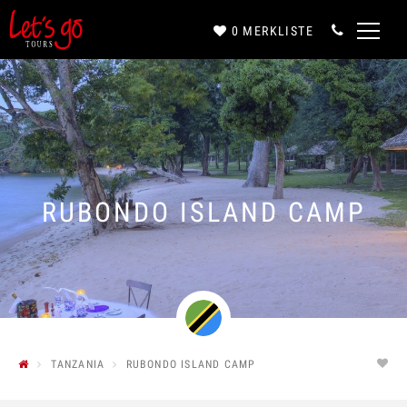
0
MERKLISTE
Anrede*
Vorname*
RUBONDO ISLAND CAMP
Nachname*
E-Mail*
TANZANIA
RUBONDO ISLAND CAMP