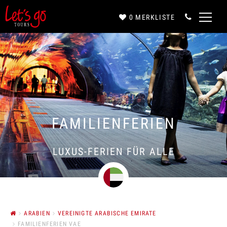
0
MERKLISTE
Anrede*
Vorname*
FAMILIENFERIEN
Nachname*
LUXUS-FERIEN FÜR ALLE
E-Mail*
ARABIEN
VEREINIGTE ARABISCHE EMIRATE
FAMILIENFERIEN VAE