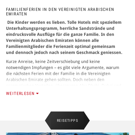
FAMILIENFERIEN IN DEN VEREINIGTEN ARABISCHEN
ANMELDEN
EMIRATEN
Die Kinder werden es lieben. Tolle Hotels mit speziellem
Unterhaltungsprogramm, herrliche Sandstrände und
eindrucksvolle Ausflüge für die ganze Familie. In den
Vereinigten Arabischen Emiraten können alle
Familienmitglieder die Ferienzeit optimal gemeinsam
und dennoch jedoch nach seinem Geschmack geniessen.
Kurze Anreise, keine Zeitverschiebung und keine
notwendigen Impfungen – es gibt viele Argumente, warum
die nächsten Ferien mit der Familie in die Vereinigten
Arabischen Emirate gehen sollten. Doch neben den
pragmatischen Vorteilen, überzeugen Abu Dhabi, Dubai und
Co. vor allem durch ihr hervorragendes Angebot.
WEITERLESEN
Die Strände sind flach und ungefährlich, ideal für (noch)
Nichtschwimmer und diejenigen, die zum ersten Mal im
Meer baden. Und wer das Schwimmen schon beherrscht,
kann mit Taucherbrille oder einer Luftmatratze mit
REISETIPPS
Sichtfenster auf Entdeckungstour gehen. Denn der Arabische
Golf ist weitgehend klar und die beeindruckende