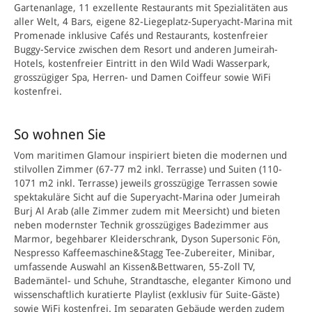
Gartenanlage, 11 exzellente Restaurants mit Spezialitäten aus
aller Welt, 4 Bars, eigene 82-Liegeplatz-Superyacht-Marina mit
Promenade inklusive Cafés und Restaurants, kostenfreier
Buggy-Service zwischen dem Resort und anderen Jumeirah-
Hotels, kostenfreier Eintritt in den Wild Wadi Wasserpark,
grosszügiger Spa, Herren- und Damen Coiffeur sowie WiFi
kostenfrei.
So wohnen Sie
Vom maritimen Glamour inspiriert bieten die modernen und
stilvollen Zimmer (67-77 m2 inkl. Terrasse) und Suiten (110-
1071 m2 inkl. Terrasse) jeweils grosszügige Terrassen sowie
spektakuläre Sicht auf die Superyacht-Marina oder Jumeirah
Burj Al Arab (alle Zimmer zudem mit Meersicht) und bieten
neben modernster Technik grosszügiges Badezimmer aus
Marmor, begehbarer Kleiderschrank, Dyson Supersonic Fön,
Nespresso Kaffeemaschine&Stagg Tee-Zubereiter, Minibar,
umfassende Auswahl an Kissen&Bettwaren, 55-Zoll TV,
Bademäntel- und Schuhe, Strandtasche, eleganter Kimono und
wissenschaftlich kuratierte Playlist (exklusiv für Suite-Gäste)
sowie WiFi kostenfrei. Im separaten Gebäude werden zudem