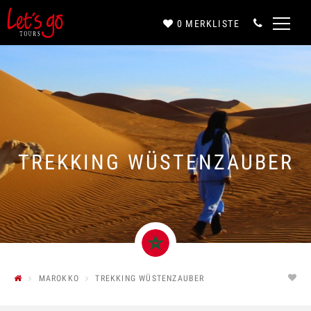
0
MERKLISTE
Anrede*
Vorname*
TREKKING WÜSTENZAUBER
Nachname*
E-Mail*
MAROKKO
TREKKING WÜSTENZAUBER