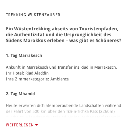
TREKKING WÜSTENZAUBER
Ein Wüsten­trekking abseits von Touristen­pfaden,
die Authentizität und die Ursprünglich­keit des
Südens Marokkos erle­ben – was gibt es Schöneres?
1. Tag Marrakesch
Ankunft in Marrakesch und Transfer ins Riad in Marrakesch.
Ihr Hotel: Riad Aladdin
Ihre Zimmerkategorie: Ambiance
2. Tag Mhamid
Heute erwarten dich atemberaubende Landschaften während
der Fahrt von 500 km über den Tizi-n-Tichka Pass (2260m)
durchs grün leuchtende Drâa-Tal bis ins Berber-Dorf Mhamid.
WEITERLESEN
3. - 8. Tag Wüstentrekking