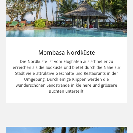
bietet zahlreich Unterkünfte in allen Preisklassen. Vom
preisgünstigen Indian Ocean Beach Resort bis zur
Weltklasse-Lodge The Ocean Spa – an dem so gemütlichen,
von tropischer Vegetation durchzogenenen Fleckchen Erde
findet jeder die geeignete Unterkunft. Dank eines breiten
Angebots an Wassersport-Aktivitäten (zum Beispiel Tauchen)
und Kultur-Ausflügen kann man während der Bade-Ferien in
Kenya einiges erleben.
Mombasa Nordküste
Die Nordküste ist vom Flughafen aus schneller zu
Robinson Crusoe-Feeling auf Chale Island
erreichen als die Südküste und bietet durch die Nähe zur
Exklusiver geht es nur noch auf einer Insel zu. Chale Island
Stadt viele attraktive Geschäfte und Restaurants in der
südlich des Diani Beaches bietet unvergleichliche Ruhe in
Umgebung. Durch einige Klippen werden die
luxuriösen Zimmer und Overwater-Suiten. Bei Ebbe kann
wunderschönen Sandstrände in kleinere und grössere
man geführte Strandspaziergänge entlang der Insel machen.
Buchten unterteilt.
Während dieser sechs Stunden am Tag, ist das Baden an
Kenyas Ozean-Küste ohnehin schwierig, denn die Gezeiten
wirken sich hier besonders stark aus.