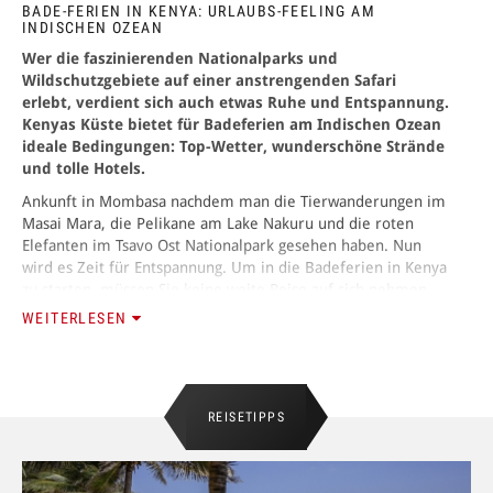
BADE-FERIEN IN KENYA: URLAUBS-FEELING AM
INDISCHEN OZEAN
ANMELDEN
Wer die faszinierenden Nationalparks und
Wildschutzgebiete auf einer anstrengenden Safari
erlebt, verdient sich auch etwas Ruhe und Entspannung.
Kenyas Küste bietet für Badeferien am Indischen Ozean
ideale Bedingungen: Top-Wetter, wunderschöne Strände
und tolle Hotels.
Ankunft in Mombasa nachdem man die Tierwanderungen im
Masai Mara, die Pelikane am Lake Nakuru und die roten
Elefanten im Tsavo Ost Nationalpark gesehen haben. Nun
wird es Zeit für Entspannung. Um in die Badeferien in Kenya
zu starten, müssen Sie keine weite Reise auf sich nehmen.
Nur wenige Kilometer von Mombasa entfernt liegen wahre
WEITERLESEN
Urlaubsparadiese mit wunderschönen Stränden aus feinem
Korallensand und üppigen, direkt angrenzenden
Palmengärten.
REISETIPPS
Nord-Küste Kenyas: Geheimtipp für Badeferien
Nur eine halbe Stunde von Mombasas Innenstadt, vom