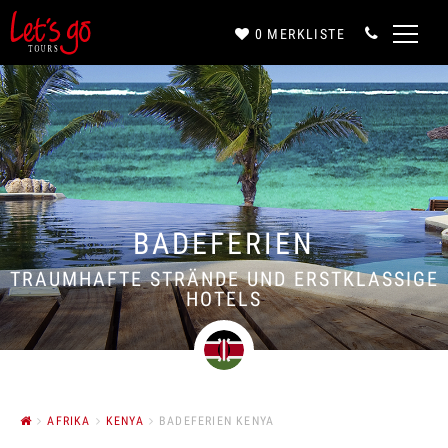
0
MERKLISTE
Anrede*
Vorname*
BADEFERIEN
Nachname*
TRAUMHAFTE STRÄNDE UND ERSTKLASSIGE
HOTELS
E-Mail*
AFRIKA
KENYA
BADEFERIEN KENYA