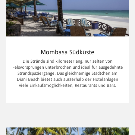
Flughafen oder vom Bahnhof der neuen Zugstrecke nach
Nairobi entfernt beginnt der lange Küstenabschnitt, der
Kenya als Reiseziel für Badeferien so bekannt gemacht hat.
Im Norden Mombasas liegen die Traumstrände des
stadtnahen Nyali Beach, des Bamburi Beach mit dem
wunderschönen Palmengarten der Severin Sea Lodge und
der Luxus-Oase Shanzu, wo das Serena Beach Resort & Spa
einem kleinen Dorf auf der Insel Lamu nachempfunden
wurde.
Mombasa Südküste
Ein ganzes Stück weiter nördlich liegt der Ort Malindi. Durch
Die Strände sind kilometerlang, nur selten von
die Abgelegenheit galt das Küstendorf einst als Ziel für
Felsvorsprüngen unterbrochen und ideal für ausgedehnte
Aussteiger. Heute bietet es mit dem Diamonds Dream of
Strandspaziergänge. Das gleichnamige Städtchen am
Africa eines der besten Hotels des Landes. Das Luxus-Resort
Diani Beach bietet auch ausserhalb der Hotelanlagen
im indo-arabischen Palaststil fügt sich hervorragend in das
viele Einkaufsmöglichkeiten, Restaurants und Bars.
Spiel aus türkisblauem Meer, strahlend weissem Sandstrand
und saftig grünen Palmen ein.
Badeferien südlich vom Mombasa: Diani Beach und Galu
Beach
Fährt man von Mombasa Richtung Süden ist es ebenfalls
nicht weit bis ins Badeparadies. Der berühmte Diani Beach