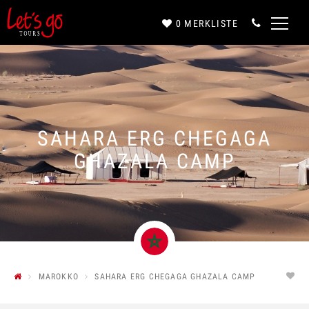
0
MERKLISTE
Anrede*
Vorname*
SAHARA ERG CHEGAGA
GHAZALA CAMP
Nachname*
E-Mail*
MAROKKO
SAHARA ERG CHEGAGA GHAZALA CAMP