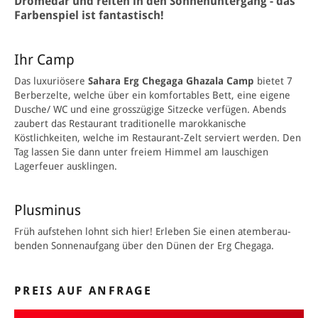
Dromedar und reiten in den Sonnenuntergang - das
Farben­spiel ist fantastisch!
Ihr Camp
Das luxuriösere
Sahara Erg Chegaga Ghazala Camp
bietet
7
Berberzelte
, welche über ein komfortables Bett, eine eigene
Dusche/ WC und eine grosszügige Sitzecke verfügen.
Abends
zaubert das Restaurant traditionelle marokkanische
Köstlichkeiten, welche im Restaurant-Zelt serviert werden. Den
Tag lassen Sie dann unter freiem Himmel am lauschigen
Lagerfeuer ausklingen.
Plusminus
Früh aufstehen lohnt sich hier! Erleben Sie einen atemberau­
benden Sonnenaufgang über den Dünen der Erg Chegaga.
PREIS AUF ANFRAGE