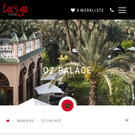
0
MERKLISTE
Anrede*
Vorname*
OZ PALACE
Nachname*
E-Mail*
MAROKKO
OZ PALACE