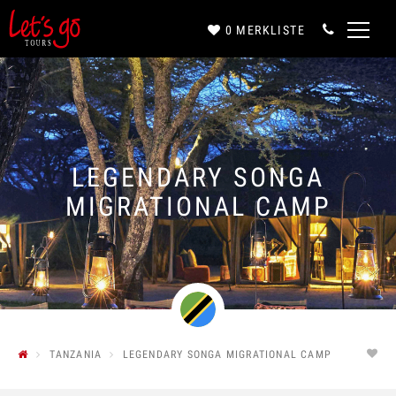
0
MERKLISTE
Anrede*
Vorname*
LEGENDARY SONGA
MIGRATIONAL CAMP
Nachname*
E-Mail*
TANZANIA
LEGENDARY SONGA MIGRATIONAL CAMP