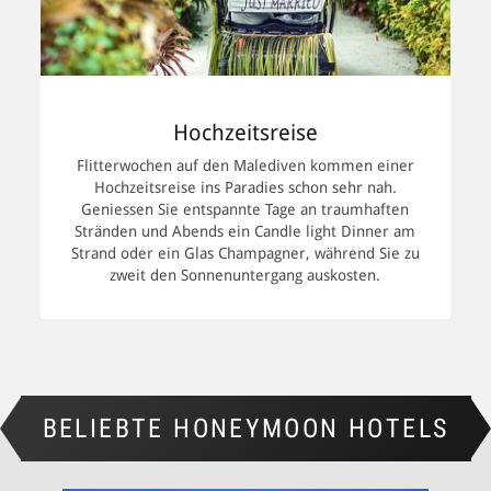
Angebote gelten auch dann, wenn Sie statt der eigentlichen Hochzeit 
Hochzeitsreise
l Sie den offiziellen Part zuhause erledigen müssen. Im muslimischen 
 können Sie trotzdem in vielen Resorts durchführen. Packen Sie eine K
Flitterwochen auf den Malediven kommen einer
auf den Malediven. Das kann man als glückliches Paar schliesslich nich
Hochzeitsreise ins Paradies schon sehr nah.
 Hochzeit am Sandstrand, an Bord einer Yacht oder gar im
Geniessen Sie entspannte Tage an traumhaften
Stränden und Abends ein Candle light Dinner am
Strand oder ein Glas Champagner, während Sie zu
zweit den Sonnenuntergang auskosten.
st die 18-tägige Länderkombination mit Sri Lanka und den Malediven.
Farben, mit Ayurveda und einer eindrucksvollen Flora und Fauna, bevo
lediven entspannen.
BELIEBTE HONEYMOON HOTELS