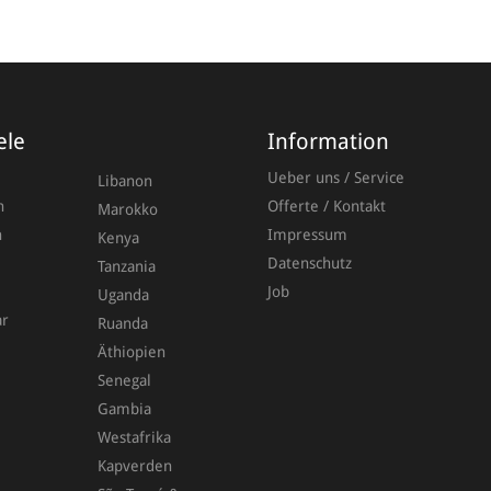
Vorna
ele
Information
Ueber uns / Service
Libanon
n
Offerte / Kontakt
Marokko
Nachn
n
Impressum
Kenya
Datenschutz
Tanzania
Job
Uganda
ar
Ruanda
E-Mail
Äthiopien
Senegal
Gambia
Westafrika
Kapverden
A