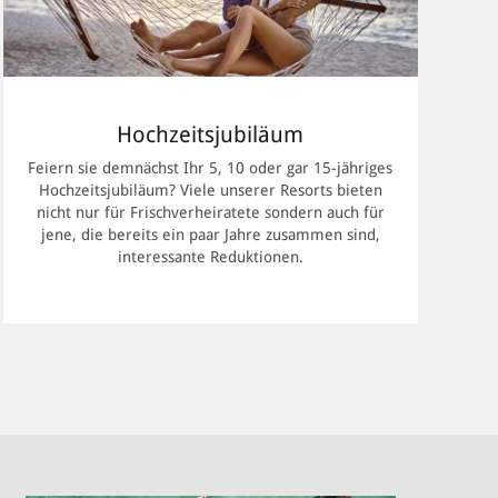
Ihr
Hochzeitsjubiläum
Land sind
opie Ihrer
Feiern sie demnächst Ihr 5, 10 oder gar 15-jähriges
t oft genug
Hochzeitsjubiläum? Viele unserer Resorts bieten
nicht nur für Frischverheiratete sondern auch für
jene, die bereits ein paar Jahre zusammen sind,
interessante Reduktionen.
 Erkunden
r Sie zum