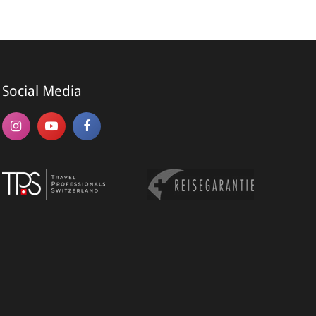
me*
Social Media
ame*
*
NMELDEN