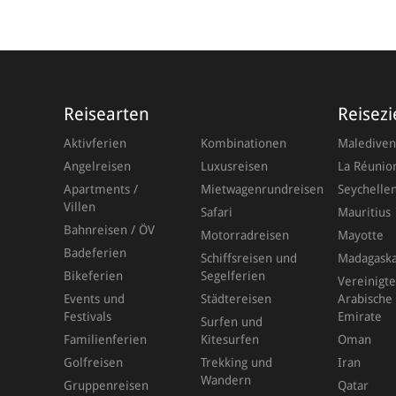
Reisearten
Reisezi
Aktivferien
Kombinationen
Malediven
Angelreisen
Luxusreisen
La Réunio
Apartments /
Mietwagenrundreisen
Seychelle
Villen
Safari
Mauritius
Bahnreisen / ÖV
Motorradreisen
Mayotte
Badeferien
Schiffsreisen und
Madagask
Bikeferien
Segelferien
Vereinigte
Events und
Städtereisen
Arabische
Festivals
Emirate
Surfen und
Familienferien
Kitesurfen
Oman
Golfreisen
Trekking und
Iran
Wandern
Gruppenreisen
Qatar