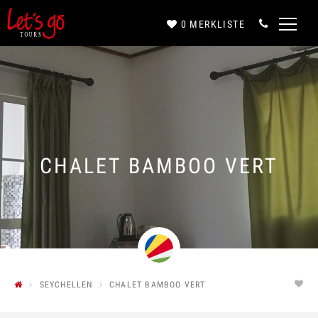
0
MERKLISTE
Anrede*
Vorname*
CHALET BAMBOO VERT
Nachname*
E-Mail*
SEYCHELLEN
CHALET BAMBOO VERT