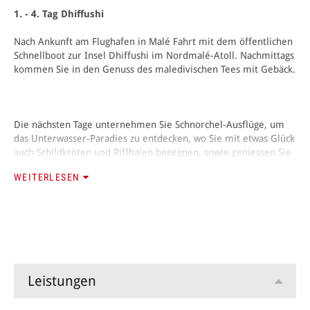
1. - 4. Tag Dhiffushi
Nach Ankunft am Flughafen in Malé Fahrt mit dem öffentlichen
Schnellboot zur Insel Dhiffushi im Nordmalé-Atoll. Nachmittags
kommen Sie in den Genuss des maledivischen Tees mit Gebäck.
Die nächsten Tage unternehmen Sie Schnorchel-Ausflüge, um
das Unterwasser-Paradies zu entdecken, wo Sie mit etwas Glück
auch Schildkröten und Riffhaien begegnen, sowie geniessen Sie
das süsse Nichtstun an einem der schönen Strände oder
WEITERLESEN
erkunden das lokale Inselleben. Einmal wird das Abendessen
unter klarem Sternenhimmel am Strand serviert.
Am letzten Tag geht es nach dem Frühstück mit dem
öffentlichen Schnellboot wieder zurück nach Malé.
Leistungen