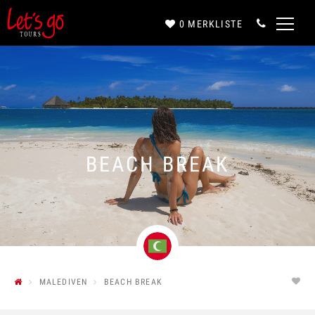
0
MERKLISTE
Anrede*
Vorname*
BEACH BREAK
Nachname*
E-Mail*
MALEDIVEN
BEACH BREAK