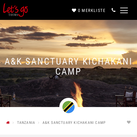
0
MERKLISTE
Anrede*
Vorname*
A&K SANCTUARY KICHAKANI
CAMP
Nachname*
E-Mail*
TANZANIA
A&K SANCTUARY KICHAKANI CAMP