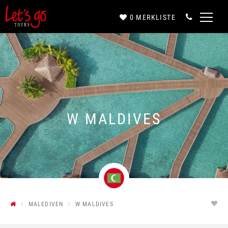
0
MERKLISTE
Anrede*
Vorname*
W MALDIVES
Nachname*
E-Mail*
MALEDIVEN
W MALDIVES