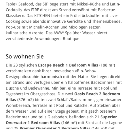
Table» Seafood, das SIP begeistert mit Nikkei-Küche und Latin-
Cocktails, das FIRE direkt am Strand verwöhnt mit Barbecue-
Klassikern. Das KITCHEN bietet ein Frühstücksbuffet mit Live-
Cooking sowie abends innovative Gerichte und Themenabende.
Pop-ups mit Michelin-Köchen und Mixologen setzen
kulinarische Akzente. Das AWAY Spa über Wasser bietet
verschiedenste Anwendungen. Boutique.
So wohnen Sie
Die 23 stylischen
Escape Beach 1 Bedroom Villas
(188 m²)
verschmelzen dank ihrer innovativen «Bio-Boho»
Designphilosophie harmonisch mit der Natur. Sie liegen direkt
am Strand und verfügen über ein halboffenes Badezimmer mit
Dusche und Badewanne, Minibar, eine Terrasse mit Pool und
Tagesbett im Obergeschoss. Die zwei
Oasis Beach 2 Bedroom
Villas
(376 m2) bieten zwei Schlaf-/Badezimmer, gemeinsamer
Wohnbereich, Terrasse mit Pool und Rutsche. Auf Stelzen über
dem Wasser und auf einer Etage gebaut, mit geschlossenem
Badezimmer und teils Glasboden, befinden sich 21
Superior
Overwater 1 Bedroom Villas
(146 m²) mit Sicht auf die Lagune
und 25
Premier Overwater 1 Bedroom Villas
(146 m²) mit