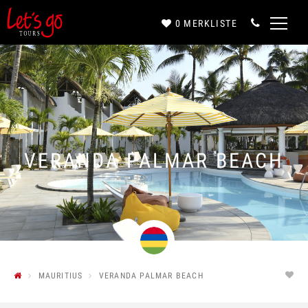
0
MERKLISTE
Anrede*
Vorname*
VERANDA PALMAR BEACH
Nachname*
E-Mail*
MAURITIUS
VERANDA PALMAR BEACH