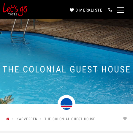
0
MERKLISTE
Anrede*
Vorname*
THE COLONIAL GUEST HOUSE
Nachname*
E-Mail*
KAPVERDEN
THE COLONIAL GUEST HOUSE