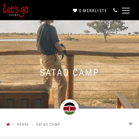
0
MERKLISTE
Anrede*
Vorname*
SATAO CAMP
Nachname*
E-Mail*
KENYA
SATAO CAMP