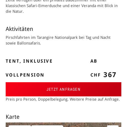
Z
elte verf
ügen über ein privates Badezimmer mit einer
klassischen Safari­-
Eimerd
usche und einer Veranda mit Blick in
die Natur.
Aktivitäten
Pirschfahrten im Tarangire Nationalpark bei Tag und Nacht
sowie
Ballonsafaris.
TENT, INKLUSIVE
AB
367
VOLLPENSION
CHF
JETZT ANFRAGEN
Preis pro Person, Doppelbelegung. Weitere Preise auf Anfrage.
Karte