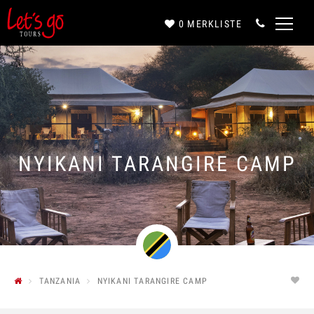
0
MERKLISTE
Anrede*
Vorname*
NYIKANI TARANGIRE CAMP
Nachname*
E-Mail*
TANZANIA
NYIKANI TARANGIRE CAMP