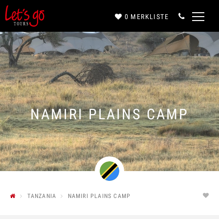
0
MERKLISTE
Anrede*
Vorname*
NAMIRI PLAINS CAMP
Nachname*
E-Mail*
TANZANIA
NAMIRI PLAINS CAMP