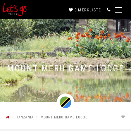
0
MERKLISTE
Anrede*
Vorname*
MOUNT MERU GAME LODGE
Nachname*
E-Mail*
TANZANIA
MOUNT MERU GAME LODGE