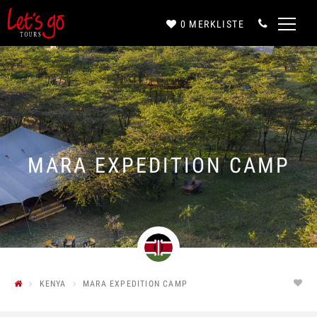
0
MERKLISTE
Anrede*
Vorname*
MARA EXPEDITION CAMP
Nachname*
E-Mail*
KENYA
MARA EXPEDITION CAMP