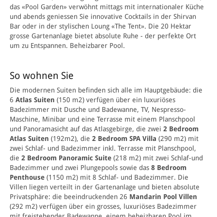
das «Pool Garden» verwöhnt mittags mit internationaler Küche
und abends geniessen Sie innovative Cocktails in der Shirvan
Bar oder in der stylischen Loung «The Tent». Die 20 Hektar
grosse Gartenanlage bietet absolute Ruhe - der perfekte Ort
um zu Entspannen. Beheizbarer P
ool.
So wohnen Sie
Die modernen Suiten befinden sich alle im Hauptgebäude: die
6
Atlas Suiten
(
150
m2) verfügen über ein luxuriöses
Badezimmer mit Dusche und Badewann
e, TV, N
espresso-
Maschine, Miniba
r un
d eine Terrasse mit einem Planschpool
und Panoramasicht auf das Atlasgebirge, die zwei
2 Bedroom
Atlas Suiten
(192m2), die
2 Bedroom SPA Villa
(290 m2) mit
zwei Schlaf- und B
adezimmer inkl. Terrasse mit Planschpool,
die
2 Bedroom Panoramic Suite
(218 m2) mit zwei Schlaf-und
Badezimmer und zwei Plungepools sowie
das
8 Bedroom
Penthouse
(1150 m2) mit 8 Schlaf- und Badezimmer. Die
Villen liegen verteilt in der Gartenanlage und bieten absolute
Privatsphäre: die beeindruckenden
26
Mandarin Pool Villen
(
292
m2) verfügen über ein grosses, luxuriöses Badezimmer
mit freistehender Badewanne, einem beheizbaren Pool im