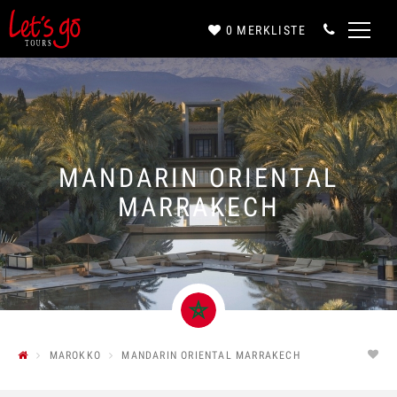
0
MERKLISTE
Anrede*
Vorname*
MANDARIN ORIENTAL
MARRAKECH
Nachname*
E-Mail*
MAROKKO
MANDARIN ORIENTAL MARRAKECH