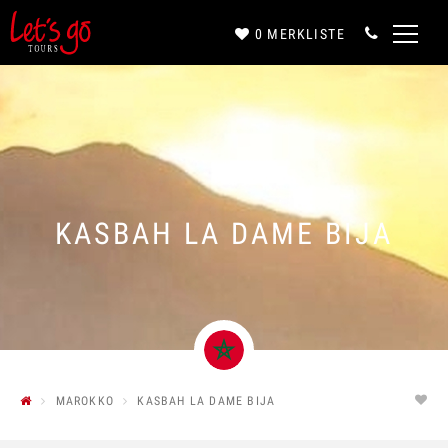
0
MERKLISTE
Anrede*
Vorname*
KASBAH LA DAME BIJA
Nachname*
E-Mail*
MAROKKO
KASBAH LA DAME BIJA