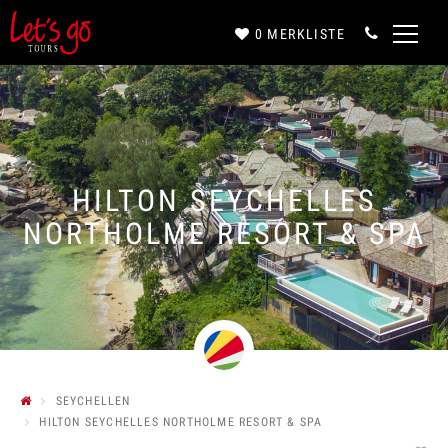
0
MERKLISTE
Anrede*
Vorname*
HILTON SEYCHELLES
NORTHOLME RESORT & SPA
Nachname*
E-Mail*
SEYCHELLEN
HILTON SEYCHELLES NORTHOLME RESORT & SPA