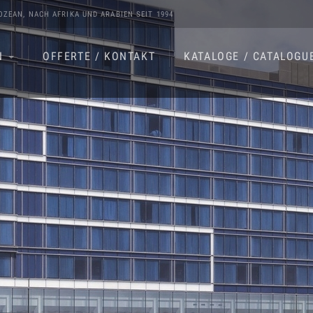
OZEAN
, NACH
AFRIKA
UND
ARABIEN
SEIT 1994
N
OFFERTE / KONTAKT
KATALOGE / CATALOGU