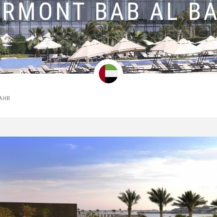
IRMONT BAB AL B
BAHR