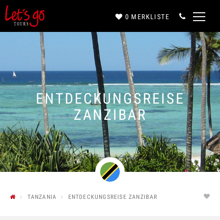
0
MERKLISTE
Anrede*
Vorname*
ENTDECKUNGSREISE
ZANZIBAR
Nachname*
E-Mail*
TANZANIA
ENTDECKUNGSREISE ZANZIBAR