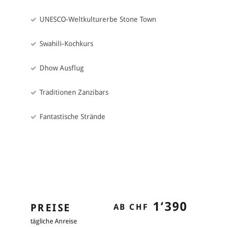
Let's go Tipp
UNESCO-Weltkulturerbe Stone Town
Gönnen Sie sich eine exotische Massage mit lokalen Gewürzen
in einem der SPAs in Stone Town.
Swahili-Kochkurs
Dhow Ausflug
Traditionen Zanzibars
Fantastische Strände
1‘390
PREISE
AB CHF
tägliche Anreise