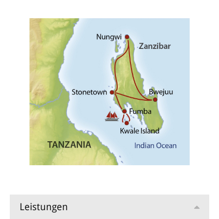
Ihre Zimmerkategorie: Sea View
3. Tag Segelausflug
Am heutigen Tag steht ein Ausflug mit einer traditionellen
Dhow auf dem Programm. An kleinen Inseln vorbei segeln Sie
bis nach Kwale Island. Nach dem Mittagessen können Sie die
Unterwasserwelt mit Schnorchel und Taucherbrille erkunden.
Am späten Nachmittag bringt Sie das Boot zurück ans Land.
Ihr Hotel: Fumba Beach Lodge
Ihre Zimmerkategorie: Sea View
4. Tag Nungwi
Auf einer ausgiebigen Rundfahrt erfahren Sie viel über die
lokalen Traditionen und Lebensweise der Bevölkerung. Sie
besichtigen ein Dorf, einen Fischmarkt und besuchen eine
Gewürzfarm, bevor es weiter in den Norden nach Nungwi geht.
Nungwi ist das Zentrum der Dhow-Baukunst, wo die
traditionellen Boote heute noch gebaut werden. Im Anschluss
Leistungen
fahren Sie an die Südostküste.