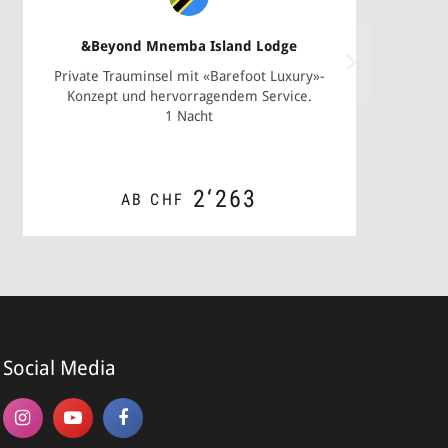
&Beyond Mnemba Island Lodge
Private Trauminsel mit «Barefoot Luxury»-
Konzept und hervorragendem Service.
1 Nacht
2‘263
AB CHF
*
ZUM ANGEBOT
me*
Social Media
ame*