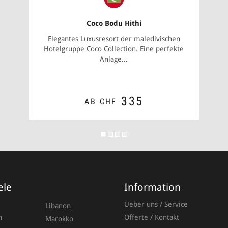
Coco Bodu Hithi
Elegantes Luxusresort der maledivischen
Hotelgruppe Coco Collection. Eine perfekte
Anlage...
335
AB CHF
Anrede
ZUM ANGEBOT
Vorna
ele
Information
Ueber uns / Service
Libanon
n
Offerte / Kontakt
Marokko
Nachn