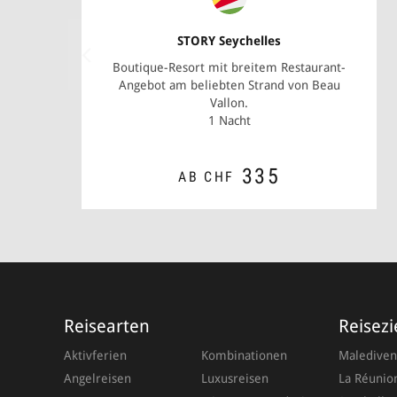
STORY Seychelles
Boutique-Resort mit breitem Restaurant-
Angebot am beliebten Strand von Beau
Vallon.
1 Nacht
335
AB CHF
ZUM ANGEBOT
Reisearten
Reisezi
Aktivferien
Kombinationen
Malediven
Angelreisen
Luxusreisen
La Réunio