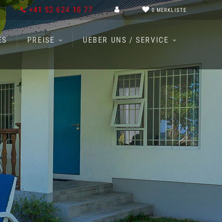
+41 52 624 10 77
0
MERKLISTE
ES
PREISE
UEBER UNS / SERVICE