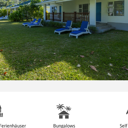
Ferienhäuser
Bungalows
Self