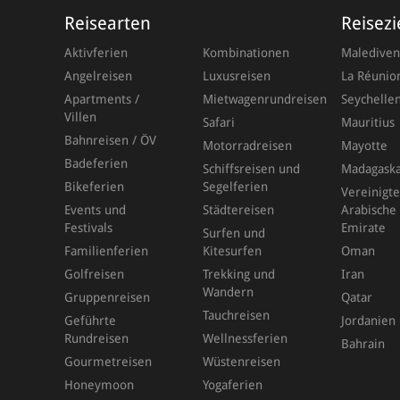
Reisearten
Reisezi
Aktivferien
Kombinationen
Malediven
Angelreisen
Luxusreisen
La Réunio
Apartments /
Mietwagenrundreisen
Seychelle
Villen
Safari
Mauritius
Bahnreisen / ÖV
Motorradreisen
Mayotte
Badeferien
Schiffsreisen und
Madagask
Bikeferien
Segelferien
Vereinigte
Events und
Städtereisen
Arabische
Festivals
Emirate
Surfen und
Familienferien
Kitesurfen
Oman
Golfreisen
Trekking und
Iran
Wandern
Gruppenreisen
Qatar
Tauchreisen
Geführte
Jordanien
Rundreisen
Wellnessferien
Bahrain
Gourmetreisen
Wüstenreisen
Honeymoon
Yogaferien