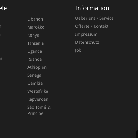
ele
Information
Ueber uns / Service
Libanon
n
Offerte / Kontakt
Marokko
Nachn
n
Impressum
Kenya
Datenschutz
Tanzania
Job
Uganda
ar
Ruanda
E-Mail
Äthiopien
Senegal
Gambia
Westafrika
Kapverden
A
São Tomé &
Príncipe