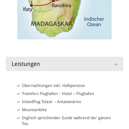
Besuch des Reservats von Ranomafana. Seltene Lemuren und
weitere interessante Tierarten, wie zum Beispiel Chamäleons,
sind hier zu Hause.
7. Tag Manakara
Bike Etappe von ca. 60km. Weiterfahrt im Begleitfahrzeug bis
nach Manakara.
8. Tag Manakara
Leistungen
Ausflug mit dem Boot auf dem Canaledes Pangalanes.
Übernachtungen inkl. Halbpension
9. Tag Fianarantsoa
Transfers Flughafen – Hotel – Flughafen
Die lange Etappe bis nach Fianarantsoa wird mit dem
Inlandflug Tulear – Antananarivo
Begleitfahrzeug zurückgelegt.
Mountainbike
Englisch sprechender Guide während der ganzen
10. Tag Ambalavao
Tou