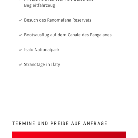
Weiterfahrt via Tulear bis nach Ifaty (ca. 65km).
Begleitfahrzeug
14. Tag Ifaty
Besuch des Ranomafana Reservats
Tag zur freien Verfügung am Strand von Ifaty.
Bootsausflug auf dem Canale des Pangalanes
15. Tag Antananarivo
Isalo Nationalpark
Transfer zum Flughafen und Rückflug nach Antananarivo.
Strandtage in Ifaty
16. Tag Antananarivo
Transfer zum Flughafen oder individuelle Verlängerung.
TERMINE UND PREISE AUF ANFRAGE