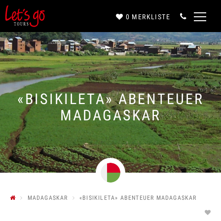
0
MERKLISTE
Anrede*
Vorname*
«BISIKILETA» ABENTEUER
MADAGASKAR
Nachname*
E-Mail*
MADAGASKAR
«BISIKILETA» ABENTEUER MADAGASKAR