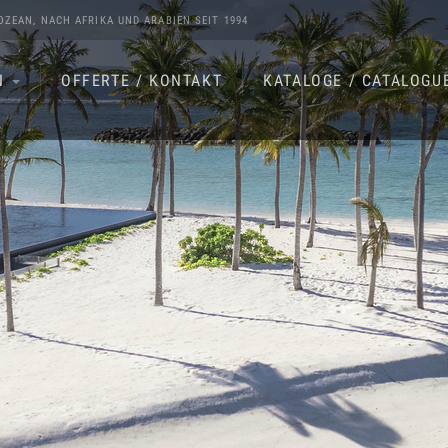
OZEAN
, NACH
AFRIKA
UND
ARABIEN
SEIT 1994
N
OFFERTE / KONTAKT
KATALOGE / CATALOGU