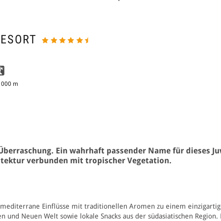
RESORT
1000 m
s Überraschung. Ein wahrhaft passender Name f
ür dieses Ju
itektur verbunden mit tropischer Vegetation.
mediterrane Einflüsse mit traditionellen Aromen zu einem einzigartige
lten und Neuen Welt sow
ie lok
ale Snacks aus der südasiatischen Region