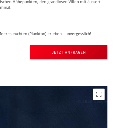
rischen Höhepunkten, den grandiosen Villen mit äussert
rminal.
eeresleuchten (Plankton) erleben - unvergesslich!
JETZT ANFRAGEN