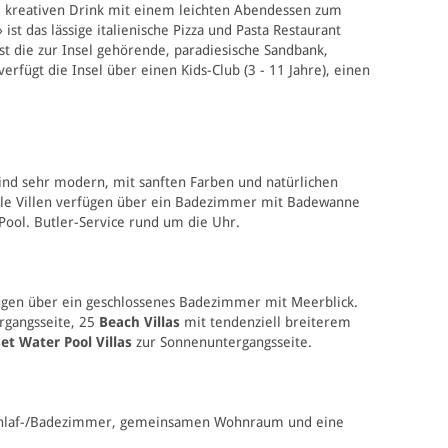
m kreativen Drink
mit einem leichten Abendessen
zum
t das lässige italienische Pizza und Pasta Restaurant
st die zur Insel gehörende, paradiesische Sandbank,
fügt die Insel über einen Kids-Club (3 - 11 Jahre), einen
 sind sehr modern, mit sanften Farben und natürlichen
. Alle Villen verfügen über ein Badezimmer mit Badewanne
ool. Butler-Service rund um die Uhr.
gen über ein geschlossenes Badezimmer mit Meerblick.
rgangsseite, 25
Beach V
illas
m
it tendenziell breiterem
et Water Pool Villas
zur Sonnenuntergangsseite.
Schlaf-/Badezimmer, gemeinsamen Wohnraum und eine