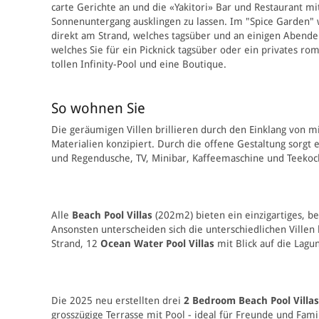
carte Gerichte an und die «Yakitori» Bar
und Restaurant mit
Sonnenuntergang ausklingen zu lassen. Im "Spice Garden" we
direkt am Strand, welches tagsüber und an einigen Abenden 
welches Sie für ein Picknick tagsüber oder ein privates
rom
tollen Infinity-Pool und eine Boutique.
So wohnen Sie
Die geräumigen Villen brillieren durch den Einklang von m
Materialien konzipiert. Durch die offene Gestaltung sorgt 
und Regendusche, TV, Miniba
r, Kaf
feemaschine und Teekoch
Alle
Beach Pool Villas
(202m2) bieten ein einzigartiges, 
Ansonsten unterscheiden sich die unterschiedlichen Villen 
Strand, 12
Ocean
Water Pool Villas
mit Blick auf die Lagu
Die 2025 neu erstellten drei
2 Bedroom Beach Pool Villas
grosszügige Terrasse mit Pool - ideal für Freunde und Fami