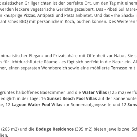
 asiatischen Grillgerichten
ist der perfekte Ort, um den Tag mit eine
rden leckere vegetarische Gerichte gezaubert. Das «Pibati Sul Mare» is
knusprige Pizzas, Antipasti und Pasta anbietet. Und das «The Shack» i
antisches
BBQ mit persönlichem Koch, buchen können. Des Weiteren ver
inimalistischer Eleganz und Privatsphäre mit Offenheit zur Natur. Sie
es für lichtdurchflutete Räume - es fügt sich perfekt in die Natur ein
er, einen separaten Wohnbereich sowie eine möblierte Terrasse mit P
begrüntes halboffenes Badezimmer und die
Water Villas
(125 m2) verfü
lediglich in der Lage: 16
Sunset
Beach Pool Villas
auf der Sonnenunte
ne, 12
Lagoon Water Pool Villas
zur Sonnenaufgangsseite und 12
Suns
(265 m2) und die
Boduge Residence
(395 m2) bieten jeweils zwei 
lien.