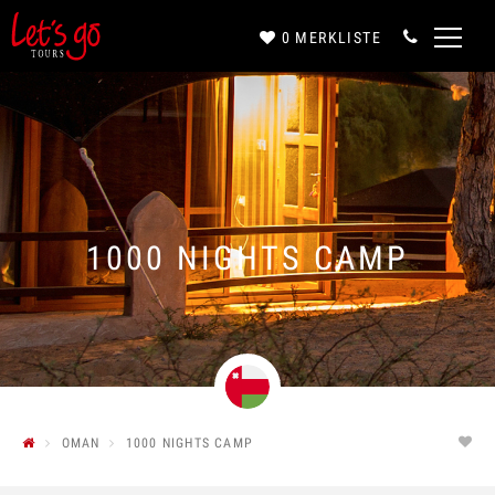
0
MERKLISTE
Anrede*
Vorname*
1000 NIGHTS CAMP
Nachname*
E-Mail*
OMAN
1000 NIGHTS CAMP