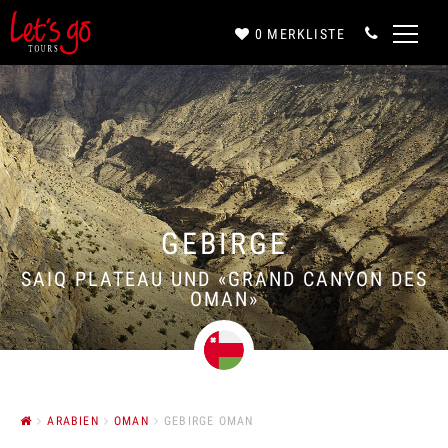
0
MERKLISTE
Anrede*
Vorname*
GEBIRGE
Nachname*
SAIQ PLATEAU UND «GRAND CANYON DES
OMAN»
E-Mail*
ARABIEN
OMAN
GEBIRGE OMAN