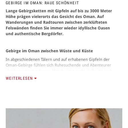
GEBIRGE IM OMAN: RAUE SCHÖNHEIT
Lange Gebirgsketten mit Gipfeln auf bis zu 3000 Meter
ANMELDEN
Höhe prägen vielerorts das Gesicht des Oman. Auf
Wanderungen und Radtouren zwischen zerklüfteten
Felswänden finden Sie immer wieder idyllische Oasen
und authentische Bergdörfer.
Gebirge im Oman zwischen Wüste und Küste
In abgeschiedenen Tälern und auf erhabenen Gipfeln der
Oman-Gebirge fühlen sich Ruhesuchende und Abenteurer
gleichermassen zuhause. Manch einer sucht vielleicht auch
nur Zuflucht vor den heissen Temperaturen der flacheren
WEITERLESEN
Regionen: Während in der Wüste und an der Küste
Hochsommer herrscht, steigt die Quecksilbersäule des
Thermometers in der kühleren Bergluft meist nicht über
angenehme 20 Grad Celsius. Grossartige Fotomotive liefern
die im Sonnenlicht in satten Farben leuchtenden
Kalksteinwände obendrein.