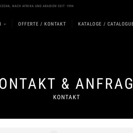
OZEAN
, NACH
AFRIKA
UND
ARABIEN
SEIT 1994
N
OFFERTE / KONTAKT
KATALOGE / CATALOGU
ONTAKT & ANFRA
KONTAKT