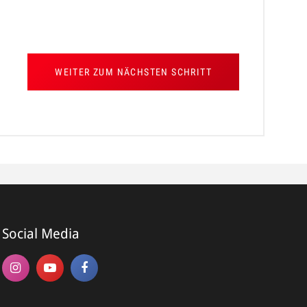
WEITER ZUM NÄCHSTEN SCHRITT
*
e*
Social Media
me*