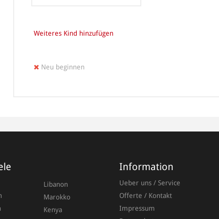
Weiteres Kind hinzufügen
Neu beginnen
Anrede
Vornam
ele
Information
Ueber uns / Service
Libanon
n
Offerte / Kontakt
Marokko
Nachna
n
Impressum
Kenya