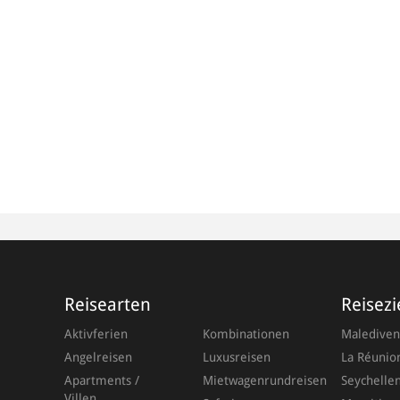
Reisearten
Reisezi
Aktivferien
Kombinationen
Malediven
Angelreisen
Luxusreisen
La Réunio
Apartments /
Mietwagenrundreisen
Seychelle
Villen