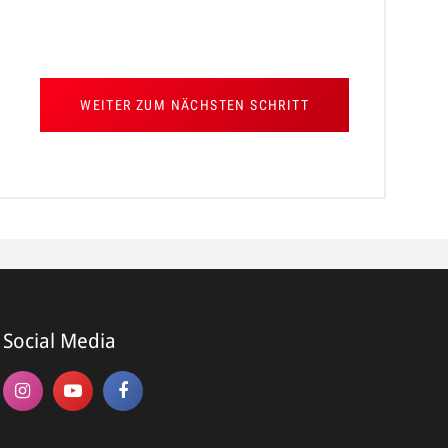
WEITER ZUM NÄCHSTEN SCHRITT
*
e*
Social Media
me*