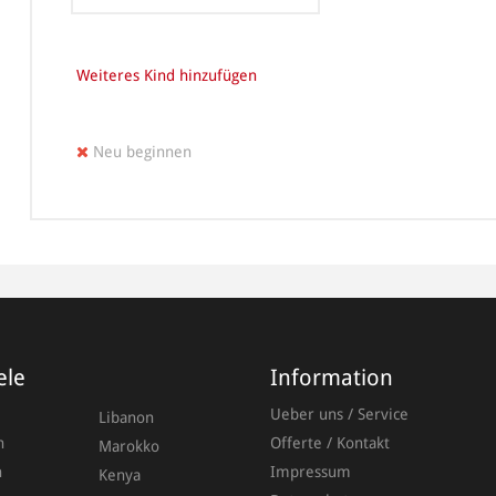
Weiteres Kind hinzufügen
Neu beginnen
Anrede
Vornam
ele
Information
Ueber uns / Service
Libanon
n
Offerte / Kontakt
Marokko
Nachna
n
Impressum
Kenya