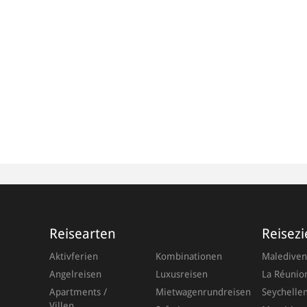
Reisearten
Reisezi
Aktivferien
Kombinationen
Malediven
Angelreisen
Luxusreisen
La Réunio
Apartments /
Mietwagenrundreisen
Seychelle
Villen