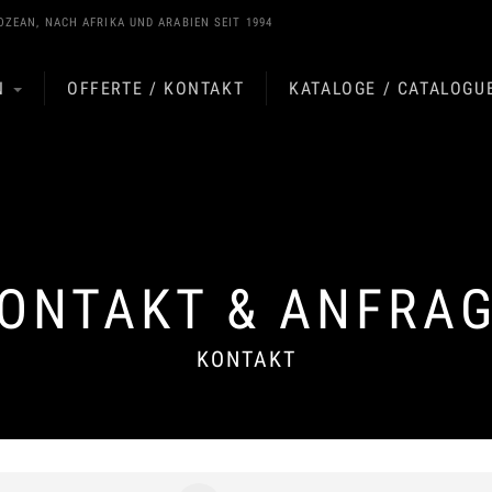
OZEAN
, NACH
AFRIKA
UND
ARABIEN
SEIT 1994
N
OFFERTE / KONTAKT
KATALOGE / CATALOGU
ONTAKT & ANFRA
KONTAKT